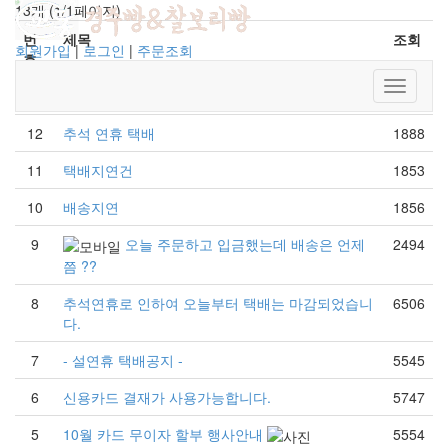
13개 (1/1페이지)
번
제목
조회
회원가입
|
로그인
|
주문조회
호
Toggle
13
설 연휴택배
1759
navigati
12
추석 연휴 택배
1888
11
택배지연건
1853
10
배송지연
1856
9
오늘 주문하고 입금했는데 배송은 언제
2494
쯤 ??
8
추석연휴로 인하여 오늘부터 택배는 마감되었습니
6506
다.
7
- 설연휴 택배공지 -
5545
6
신용카드 결재가 사용가능합니다.
5747
5
10월 카드 무이자 할부 행사안내
5554