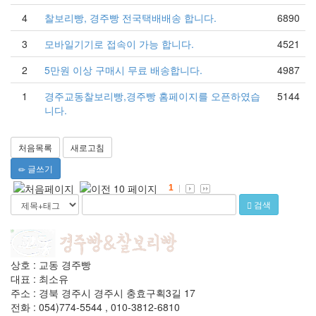
4
찰보리빵, 경주빵 전국택배배송 합니다.
6890
3
모바일기기로 접속이 가능 합니다.
4521
2
5만원 이상 구매시 무료 배송합니다.
4987
1
경주교동찰보리빵,경주빵 홈페이지를 오픈하였습
5144
니다.
처음목록
새로고침
글쓰기
1
검색
상호 : 교동 경주빵
대표 : 최소유
주소 : 경북 경주시 경주시 충효구획3길 17
전화 : 054)774-5544 , 010-3812-6810