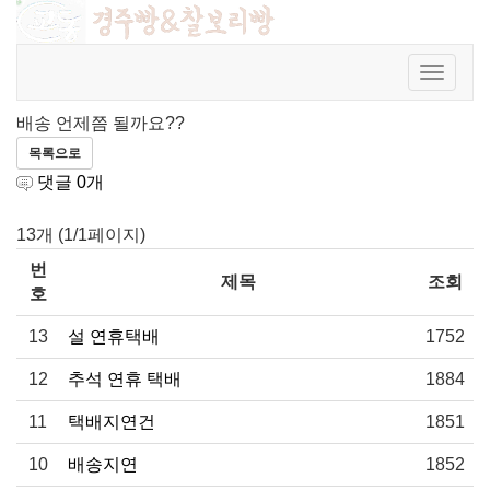
오늘 주문하고 입금했는데 배송은 언제쯤 ??
회원가입
|
로그인
|
주문조회
Toggle
루비
|
2019.07.08
|
조회
2490
navigat
배송 언제쯤 될까요??
목록으로
댓글
0
개
13개 (1/1페이지)
번
제목
조회
호
13
설 연휴택배
1752
12
추석 연휴 택배
1884
11
택배지연건
1851
10
배송지연
1852