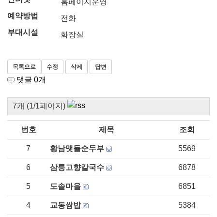
홈페이지운영
예약방법
전화
부대시설
화장실
목록으로
수정
삭제
답변
댓글
0
개
7개 (1/1페이지)
번호
제목
조회
7
황남맷돌순두부
5569
6
삼릉고향칼국수
6878
5
도솔마을
6851
4
교동쌈밥
5384