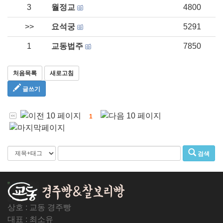
3
월정교
4800
>>
요석궁
5291
1
교동법주
7850
처음목록
새로고침
글쓰기
1
검색
상호 : 교동 경주빵
대표 : 최소유