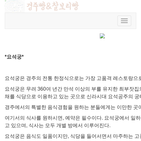
요석궁
회원가입
|
로그인
|
주문조회
Toggle
관리자
|
2012.05.18
|
조회
5290
navigat
*요석궁*
요석궁은 경주의 전통 한정식으로는 가장 고품격 레스토랑으로
요석궁은 무려 360여 년간 만석 이상의 부를 유지한 최부잣집의
채를 식당으로 이용하고 있는 곳으로 신라시대 요석공주의 궁
경주에서의 특별한 음식경험을 원하는 분들에게는 이만한 곳이
여기서의 식사를 원하시면, 예약은 필수이다. 요석궁에서 일하
고 있으며, 식사는 모두 개별 방에서 이루어진다.
요석궁은 음식도 일품이지만, 식당을 들어서면서 마주하는 고