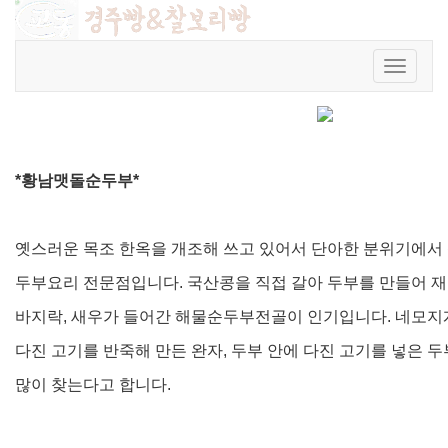
황남맷돌순두부
회원가입
|
로그인
|
주문조회
Toggle
관리자
|
2012.05.22
|
조회
5569
navigat
*황남맷돌순두부*
옛스러운 목조 한옥을 개조해 쓰고 있어서 단아한 분위기에서 
두부요리 전문점입니다. 국산콩을 직접 갈아 두부를 만들어 재
바지락, 새우가 들어간 해물순두부전골이 인기입니다. 네모지게
다진 고기를 반죽해 만든 완자, 두부 안에 다진 고기를 넣은
많이 찾는다고 합니다.