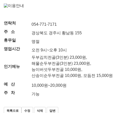
연락처
054-771-7171
주 소
경상북도 경주시 황남동 155
휴무일
명절
영업시간
오전 9시~오후 10시
두부김치전골(3인분) 23,000원,
해물순두부전골(3인분) 23,000원,
인기메뉴
능이버섯두부전골 10,000원,
산송이순두부전골 10,000원, 모듬전 15,000원
예 산
10,000원~20,000원
주 차
가능
목록으로
수정
삭제
답변