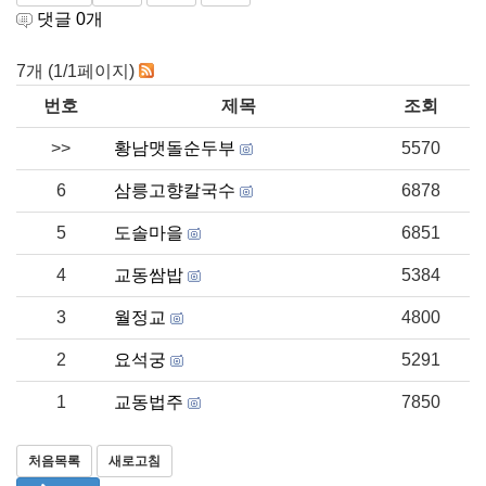
댓글
0
개
7개 (1/1페이지)
번호
제목
조회
>>
황남맷돌순두부
5570
6
삼릉고향칼국수
6878
5
도솔마을
6851
4
교동쌈밥
5384
3
월정교
4800
2
요석궁
5291
1
교동법주
7850
처음목록
새로고침