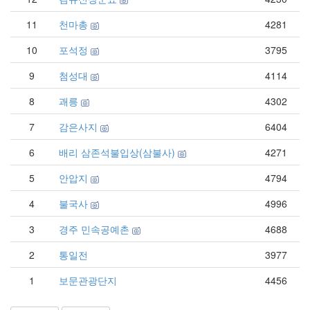
11
천마총
4281
10
포석정
3795
9
첨성대
4114
8
괘릉
4302
7
감은사지
6404
6
배리 삼존석불입상(삼불사)
4271
5
안압지
4794
4
불국사
4996
3
경주 민속공예촌
4688
2
통일전
3977
1
보문관광단지
4456