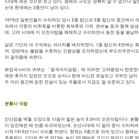
시대에 세운 것으로 보고 있다. 원래의 규모는 정확히 알 수 없으나 
는데 현재에는 3층만이 남아 있다.
1915년 일본인들이 수리하던 당시 2층 탑신과 3층 탑신의 중간에서
속에서 각종의 비취옥을 비롯한 옥재류와 가위. 은바늘 등과 함께 숭
데, 고려 시대에 이 모전석탑을 해체하고 수리하면서 동전 등을 봉납하
넓은 기단의 네 구석에는 석사자를 배치하였다. 1층 탑신의 4면에는 
며, 양편에는 불법을 수호하는 인왕상을 조각하였는데 부드러우면서도
의 걸작품에 속한다.
화정국사비의 귀부는 「동국여지승람」에 의하면 '고려평장사 한문준의
왜란 후까지 있었던 것으로 보이나 현재 비신은 유실되고 귀부만 남아 
두 마리 용간에 얽힌 전설이 있는 우물로서 지금도 잘 보존되고 있다.
분황사 석탑
안산암을 벽돌 모양으로 다듬어 쌓은 높이 9.3m의 모전석탑이다. 분
이 임진왜란 때 반쯤 파괴되었는데, 조선시대에 이 절의 중이 수리하려
시켜 1915년 다시 수리를 하였다. 현재는 3층으로 되어 있으나 원래는
추측된다. 기단은 한 변 약13m, 높이 약l.06m로 크기가 제각기 다른