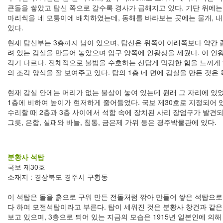
큰돌을 쌓았고 탑신 쪽으로 갈수록 경사가 급해지고 있다. 기단 위에는
마리씩을 네 모퉁이에 배치하였는데, 동해를 바라보는 곳에는 물개, 
있다.
현재 탑신부는 3층까지 남아 있으며, 탑신은 위쪽이 아래쪽보다 약간 좁
려 있는 감실을 만들어 놓았으며 입구 양쪽에 인왕상을 세웠다. 이 인
각기 다르다. 전체적으로 불법을 수호하는 신답게 막강한 힘을 느끼게
의 조각 양식을 잘 보여주고 있다. 탑의 1층 네 면에 감실을 만든 것은
현재 감실 안에는 머리가 없는 불상이 놓여 있는데 원래 그 자리에 있었
1층에 비하여 높이가 현저하게 줄어들었다. 국보 제30호로 지정되어 있다
수리할 때 2층과 3층 사이에서 석함 속에 장치된 사리 장엄구가 발견되
그릇, 은합, 실패와 바늘, 침통, 금은제 가위 등은 경주박물관에 있다.
분황사 석탑
국보 제30호
소재지 : 경상북도 경주시 구황동
이 석탑은 돌을 흙으로 구워 만든 전돌처럼 깎아 만들어 쌓은 석탑으로
다 하여 모전석탑이라고 부른다. 탑이 세워진 것은 분황사 창건과 같은 
보고 있으며, 3층으로 되어 있는 지금의 모습은 1915년 일본인에 의