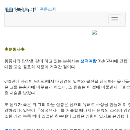
분황사
회원가입
|
로그인
|
주문조회
Toggle
관리자
|
2012.05.18
|
조회
4187
navigati
◈분황사◈
황룡사와 담장을 같이 하고 있는 분황사는
선덕여왕
3년(634)에 건
대한 고승 원효와 자장이 거쳐간 절이다.
643년에 자장이 당나라에서 대장경의 일부와 불전을 장식하는 물건
은 그를 분황사에 머무르게 하였다. 또 원효는 이 절에 머물면서 「화
은 저술을 남겼다.
또 원효가 죽은 뒤 그의 아들 설총은 원효의 유해로 소상을 만들어 이 
경하였다. 일연이 「삼국유사」를 저술할 때나지는 원효의 소상이 있었
또한 좌전 북쪽 벽에 있었던 천수대비 그림은 영험이 있기로 유명했다.