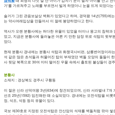
경덕왕
때 희명의 다섯 살 난 아이가 갑자기 눈이 멀자 아이를 안고 천
가'를 가르쳐주고 노래를 부르면서 빌게 하였더니 눈을 뜨게 되었다는
솔거가 그린 관음보살상 벽화가 있었다고 하며, 경덕왕 14년(755)에는 
는 약사여래입상을 만들어서 이 절에 봉양하였다고 한다.
역사가 오랜 분황사에는 허다한 유물이 있었을 터이나 몽고의 침략과 
었고, 지금은 분황사에 둘러놓은 어른 키 만한 담장 위로 석탑의 윗부
었다.
현재 분황사 경내에는 분황사 석탑과 화쟁국사비편, 삼룡변어정이라는 
석 같은 많은 초석들과 허물어진 탑의 부재였던 벽돌 모양의 돌들이 한편
사 뒷담 북쪽으로 30여 미터 떨어진 우물 속에서 출토된 불상들이 경
분황사
소재지 : 경상북도 경주시 구황동
이 절은 신라 선덕여왕 3년(634)에 창건되었으며, 신라 서라벌내 7개 
선조 25년(1592) 임진왜란 때 소실되었다. 경내에는 모전석탑을 비
정, 석조, 석등 등의 유물이 있다.
국보 제30호로 지정된 모전석탑은 안산암의 석재를 벽돌처럼 깎아 쌓